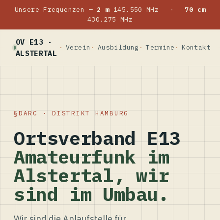
Unsere Frequenzen —
2 m
145.550 MHz
·
70 cm
430.275 MHz
OV E13 ·
Verein
Ausbildung
Termine
Kontakt
ALSTERTAL
DARC · DISTRIKT HAMBURG
Ortsverband E13
Amateurfunk im
Alstertal, wir
sind im Umbau.
Wir sind die Anlaufstelle für