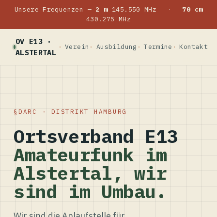
Unsere Frequenzen —
2 m
145.550 MHz
·
70 cm
430.275 MHz
OV E13 ·
Verein
Ausbildung
Termine
Kontakt
ALSTERTAL
DARC · DISTRIKT HAMBURG
Ortsverband E13
Amateurfunk im
Alstertal, wir
sind im Umbau.
Wir sind die Anlaufstelle für