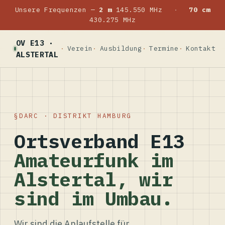
Unsere Frequenzen —
2 m
145.550 MHz
·
70 cm
430.275 MHz
OV E13 ·
Verein
Ausbildung
Termine
Kontakt
ALSTERTAL
DARC · DISTRIKT HAMBURG
Ortsverband E13
Amateurfunk im
Alstertal, wir
sind im Umbau.
Wir sind die Anlaufstelle für