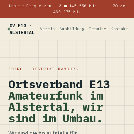
Unsere Frequenzen —
2 m
145.550 MHz
·
70 cm
430.275 MHz
OV E13 ·
Verein
Ausbildung
Termine
Kontakt
ALSTERTAL
DARC · DISTRIKT HAMBURG
Ortsverband E13
Amateurfunk im
Alstertal, wir
sind im Umbau.
Wir sind die Anlaufstelle für