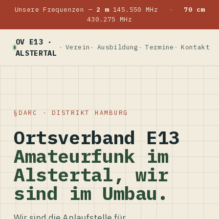
Unsere Frequenzen —
2 m
145.550 MHz
·
70 cm
430.275 MHz
OV E13 ·
Verein
Ausbildung
Termine
Kontakt
ALSTERTAL
DARC · DISTRIKT HAMBURG
Ortsverband E13
Amateurfunk im
Alstertal, wir
sind im Umbau.
Wir sind die Anlaufstelle für