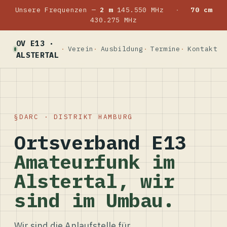
Unsere Frequenzen —
2 m
145.550 MHz
·
70 cm
430.275 MHz
OV E13 ·
Verein
Ausbildung
Termine
Kontakt
ALSTERTAL
DARC · DISTRIKT HAMBURG
Ortsverband E13
Amateurfunk im
Alstertal, wir
sind im Umbau.
Wir sind die Anlaufstelle für