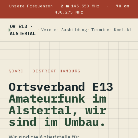
Unsere Frequenzen —
2 m
145.550 MHz
·
70 cm
430.275 MHz
OV E13 ·
Verein
Ausbildung
Termine
Kontakt
ALSTERTAL
DARC · DISTRIKT HAMBURG
Ortsverband E13
Amateurfunk im
Alstertal, wir
sind im Umbau.
Wir sind die Anlaufstelle für