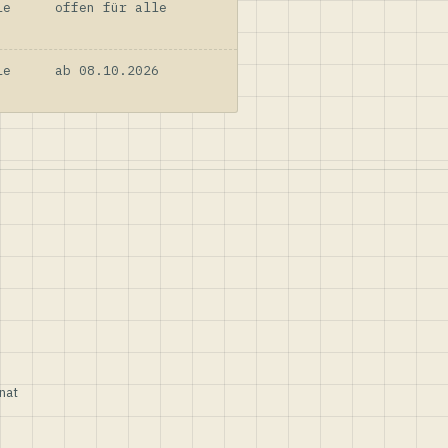
le
offen für alle
le
ab 08.10.2026
nat