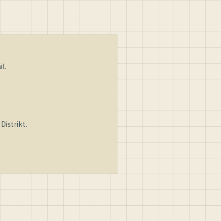
l.
istrikt.