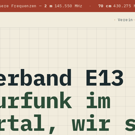
sere Frequenzen —
2 m
145.550 MHz
·
70 cm
430.275 
Verein
erband E13
urfunk im
rtal, wir 