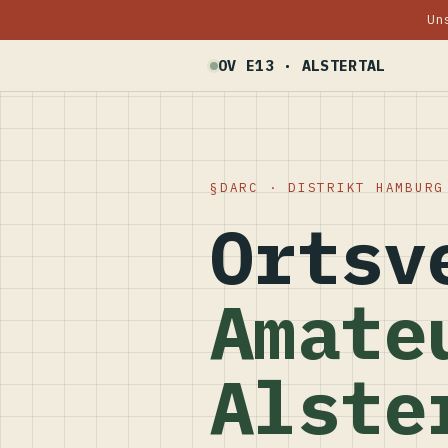
Un
OV E13 · ALSTERTAL
DARC · DISTRIKT HAMBURG
Ortsv
Amate
Alste