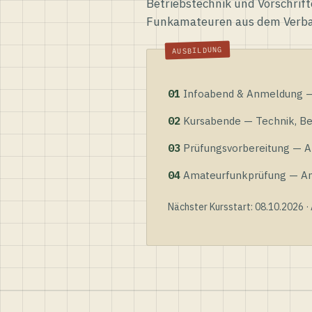
Betriebstechnik und Vorschrift
Funkamateuren aus dem Verb
01
Infoabend & Anmeldung — 
02
Kursabende — Technik, Bet
03
Prüfungsvorbereitung — Al
04
Amateurfunkprüfung — Anme
Nächster Kursstart: 08.10.2026 ·