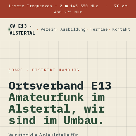
Unsere Frequenzen —
2 m
145.550 MHz
·
70 cm
430.275 MHz
OV E13 ·
Verein
Ausbildung
Termine
Kontakt
ALSTERTAL
DARC · DISTRIKT HAMBURG
Ortsverband E13
Amateurfunk im
Alstertal, wir
sind im Umbau.
Wir sind die Anlaufstelle für