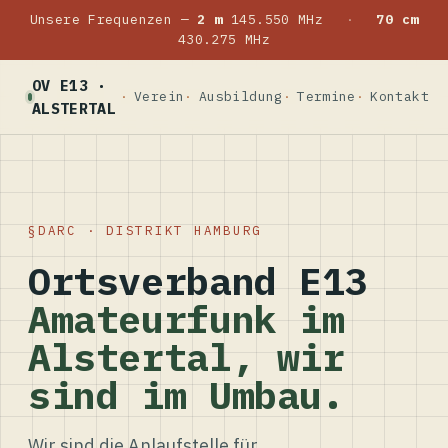
Unsere Frequenzen —
2 m
145.550 MHz
·
70 cm
430.275 MHz
OV E13 ·
Verein
Ausbildung
Termine
Kontakt
ALSTERTAL
DARC · DISTRIKT HAMBURG
Ortsverband E13
Amateurfunk im
Alstertal, wir
sind im Umbau.
Wir sind die Anlaufstelle für