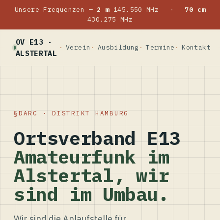
Unsere Frequenzen —
2 m
145.550 MHz
·
70 cm
430.275 MHz
OV E13 ·
Verein
Ausbildung
Termine
Kontakt
ALSTERTAL
DARC · DISTRIKT HAMBURG
Ortsverband E13
Amateurfunk im
Alstertal, wir
sind im Umbau.
Wir sind die Anlaufstelle für