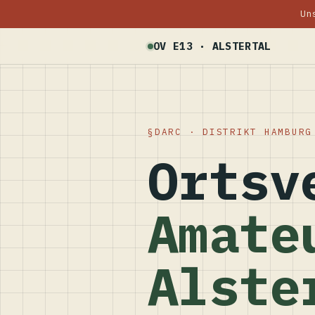
Un
OV E13 · ALSTERTAL
DARC · DISTRIKT HAMBURG
Ortsv
Amate
Alste