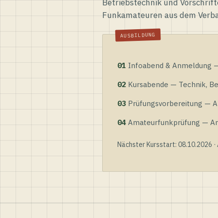
Betriebstechnik und Vorschrift
Funkamateuren aus dem Verb
01
Infoabend & Anmeldung — 
02
Kursabende — Technik, Bet
03
Prüfungsvorbereitung — Al
04
Amateurfunkprüfung — Anme
Nächster Kursstart: 08.10.2026 ·