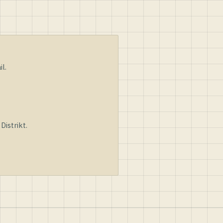
l.
istrikt.