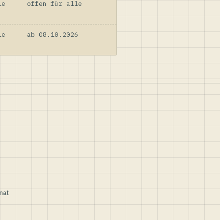
le
offen für alle
le
ab 08.10.2026
nat