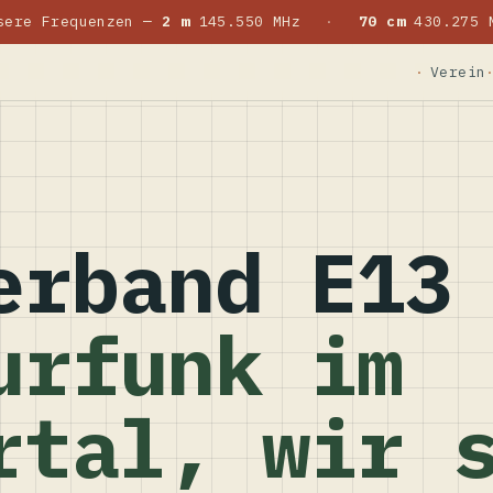
sere Frequenzen —
2 m
145.550 MHz
·
70 cm
430.275 
Verein
erband E13
urfunk im
rtal, wir 