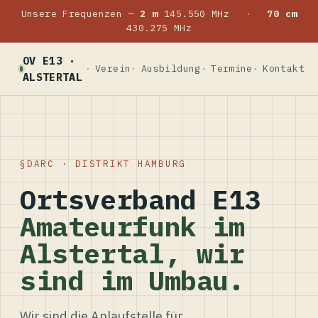
Unsere Frequenzen —
2 m
145.550 MHz
·
70 cm
430.275 MHz
OV E13 ·
Verein
Ausbildung
Termine
Kontakt
ALSTERTAL
DARC · DISTRIKT HAMBURG
Ortsverband E13
Amateurfunk im
Alstertal, wir
sind im Umbau.
Wir sind die Anlaufstelle für