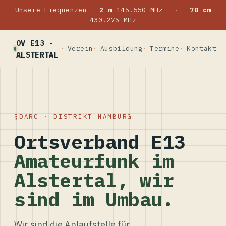
Unsere Frequenzen —
2 m
145.550 MHz
·
70 cm
430.275 MHz
OV E13 ·
Verein
Ausbildung
Termine
Kontakt
ALSTERTAL
DARC · DISTRIKT HAMBURG
Ortsverband E13
Amateurfunk im
Alstertal, wir
sind im Umbau.
Wir sind die Anlaufstelle für