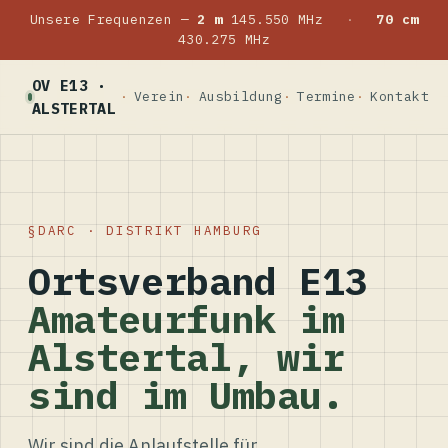
Unsere Frequenzen —
2 m
145.550 MHz
·
70 cm
430.275 MHz
OV E13 ·
Verein
Ausbildung
Termine
Kontakt
ALSTERTAL
DARC · DISTRIKT HAMBURG
Ortsverband E13
Amateurfunk im
Alstertal, wir
sind im Umbau.
Wir sind die Anlaufstelle für