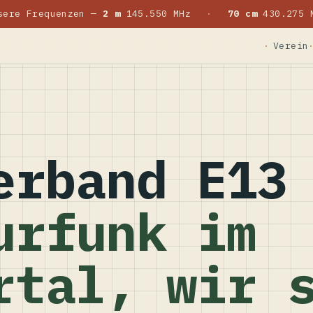
sere Frequenzen —
2 m
145.550 MHz
·
70 cm
430.275 
Verein
erband E13
urfunk im
rtal, wir 