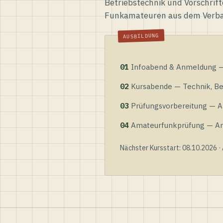
Betriebstechnik und Vorschrift
Funkamateuren aus dem Verb
01
Infoabend & Anmeldung — 
02
Kursabende — Technik, Bet
03
Prüfungsvorbereitung — Al
04
Amateurfunkprüfung — Anme
Nächster Kursstart: 08.10.2026 ·