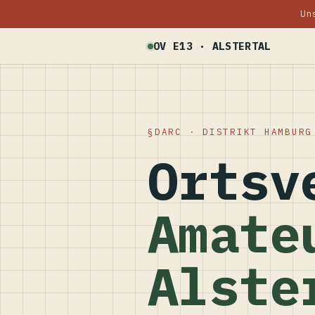
Un
OV E13 · ALSTERTAL
DARC · DISTRIKT HAMBURG
Ortsv
Amate
Alste