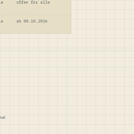
le
offen für alle
le
ab 08.10.2026
nat