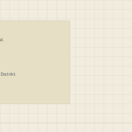
l.
istrikt.