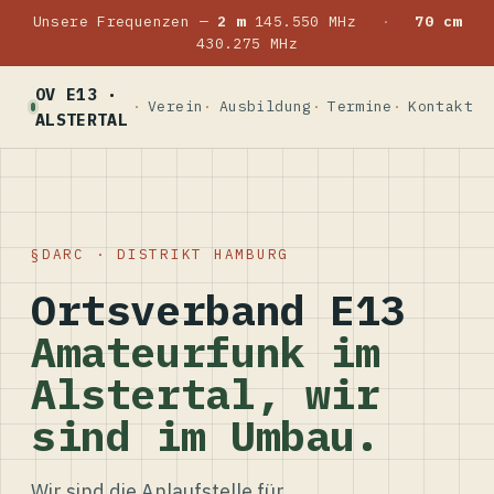
Unsere Frequenzen —
2 m
145.550 MHz
·
70 cm
430.275 MHz
OV E13 ·
Verein
Ausbildung
Termine
Kontakt
ALSTERTAL
DARC · DISTRIKT HAMBURG
Ortsverband E13
Amateurfunk im
Alstertal, wir
sind im Umbau.
Wir sind die Anlaufstelle für