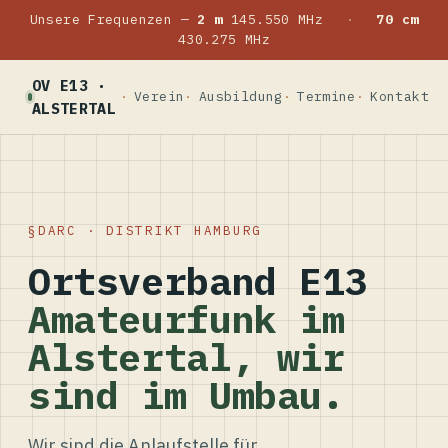
Unsere Frequenzen —
2 m
145.550 MHz
·
70 cm
430.275 MHz
OV E13 ·
Verein
Ausbildung
Termine
Kontakt
ALSTERTAL
DARC · DISTRIKT HAMBURG
Ortsverband E13
Amateurfunk im
Alstertal, wir
sind im Umbau.
Wir sind die Anlaufstelle für