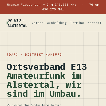
Unsere Frequenzen —
2 m
145.550 MHz
·
70 cm
430.275 MHz
OV E13 ·
Verein
Ausbildung
Termine
Kontakt
ALSTERTAL
DARC · DISTRIKT HAMBURG
Ortsverband E13
Amateurfunk im
Alstertal, wir
sind im Umbau.
Wir sind die Anlaufstelle für