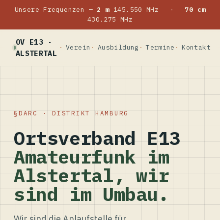
Unsere Frequenzen —
2 m
145.550 MHz
·
70 cm
430.275 MHz
OV E13 ·
Verein
Ausbildung
Termine
Kontakt
ALSTERTAL
DARC · DISTRIKT HAMBURG
Ortsverband E13
Amateurfunk im
Alstertal, wir
sind im Umbau.
Wir sind die Anlaufstelle für