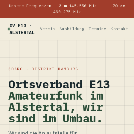
Unsere Frequenzen —
2 m
145.550 MHz
·
70 cm
430.275 MHz
OV E13 ·
Verein
Ausbildung
Termine
Kontakt
ALSTERTAL
DARC · DISTRIKT HAMBURG
Ortsverband E13
Amateurfunk im
Alstertal, wir
sind im Umbau.
Wir sind die Anlaufstelle für