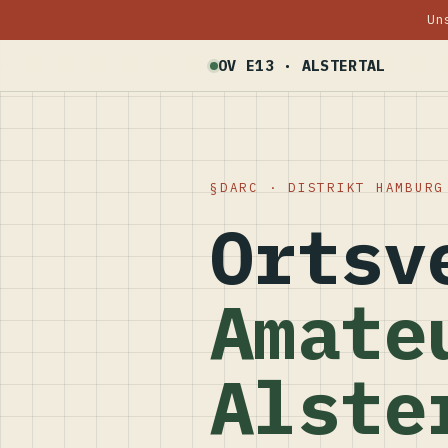
Un
OV E13 · ALSTERTAL
DARC · DISTRIKT HAMBURG
Ortsv
Amate
Alste