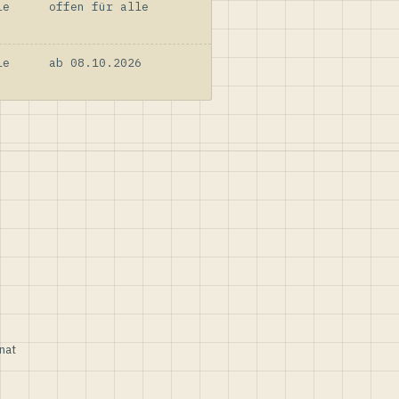
le
offen für alle
le
ab 08.10.2026
nat