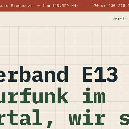
sere Frequenzen —
2 m
145.550 MHz
·
70 cm
430.275 
Verein
erband E13
urfunk im
rtal, wir 