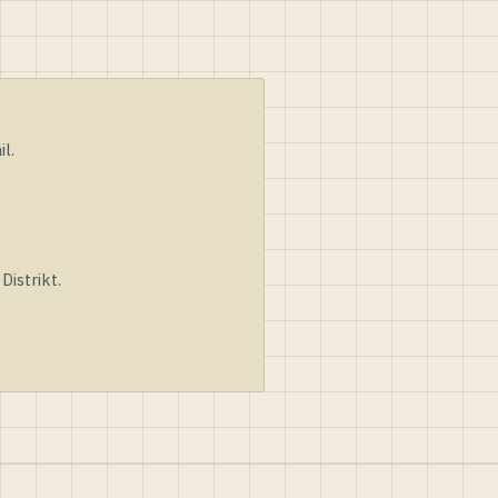
l.
istrikt.