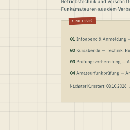
Betriebstechnik und Vorschrift
Funkamateuren aus dem Verb
01
Infoabend & Anmeldung — 
02
Kursabende — Technik, Bet
03
Prüfungsvorbereitung — Al
04
Amateurfunkprüfung — Anme
Nächster Kursstart: 08.10.2026 ·