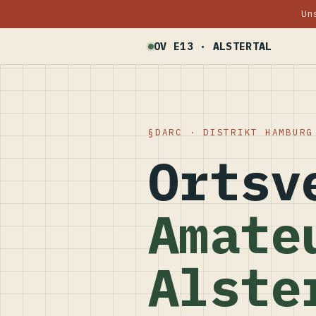
Un
OV E13 · ALSTERTAL
DARC · DISTRIKT HAMBURG
Ortsv
Amate
Alste