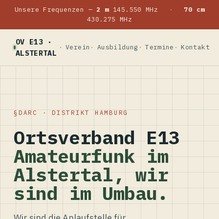
Unsere Frequenzen —
2 m
145.550 MHz
·
70 cm
430.275 MHz
OV E13 ·
Verein
Ausbildung
Termine
Kontakt
ALSTERTAL
DARC · DISTRIKT HAMBURG
Ortsverband E13
Amateurfunk im
Alstertal, wir
sind im Umbau.
Wir sind die Anlaufstelle für