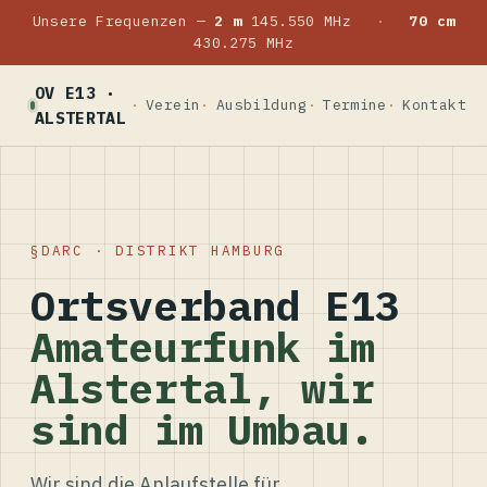
Unsere Frequenzen —
2 m
145.550 MHz
·
70 cm
430.275 MHz
OV E13 ·
Verein
Ausbildung
Termine
Kontakt
ALSTERTAL
DARC · DISTRIKT HAMBURG
Ortsverband E13
Amateurfunk im
Alstertal, wir
sind im Umbau.
Wir sind die Anlaufstelle für