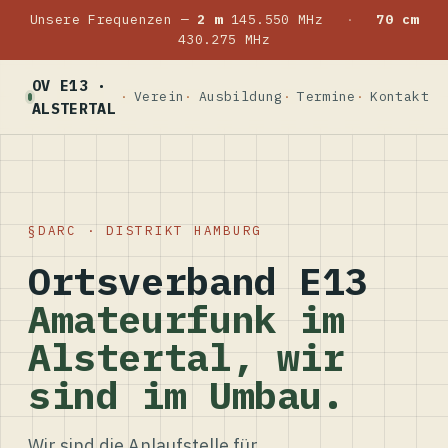
Unsere Frequenzen —
2 m
145.550 MHz
·
70 cm
430.275 MHz
OV E13 ·
Verein
Ausbildung
Termine
Kontakt
ALSTERTAL
DARC · DISTRIKT HAMBURG
Ortsverband E13
Amateurfunk im
Alstertal, wir
sind im Umbau.
Wir sind die Anlaufstelle für