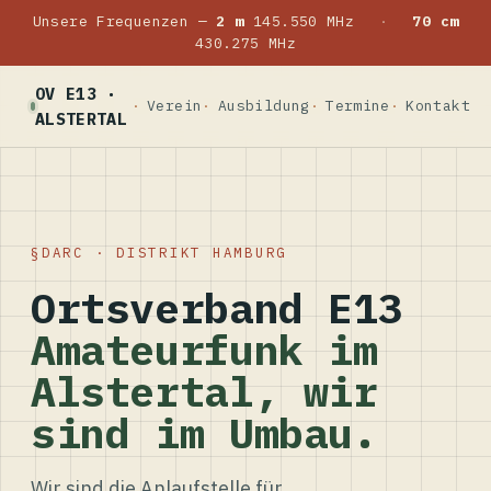
Unsere Frequenzen —
2 m
145.550 MHz
·
70 cm
430.275 MHz
OV E13 ·
Verein
Ausbildung
Termine
Kontakt
ALSTERTAL
DARC · DISTRIKT HAMBURG
Ortsverband E13
Amateurfunk im
Alstertal, wir
sind im Umbau.
Wir sind die Anlaufstelle für