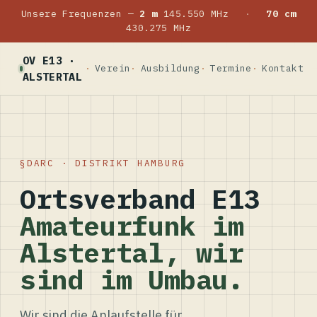
Unsere Frequenzen —
2 m
145.550 MHz
·
70 cm
430.275 MHz
OV E13 ·
Verein
Ausbildung
Termine
Kontakt
ALSTERTAL
DARC · DISTRIKT HAMBURG
Ortsverband E13
Amateurfunk im
Alstertal, wir
sind im Umbau.
Wir sind die Anlaufstelle für