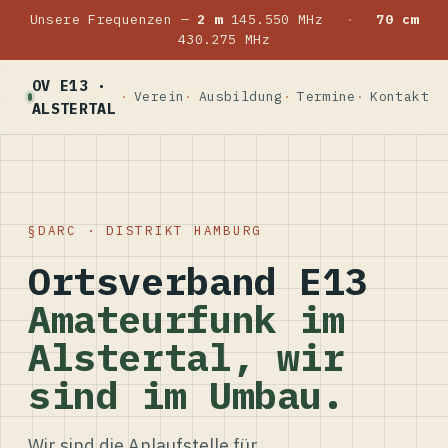
Unsere Frequenzen —
2 m
145.550 MHz
·
70 cm
430.275 MHz
OV E13 ·
Verein
Ausbildung
Termine
Kontakt
ALSTERTAL
DARC · DISTRIKT HAMBURG
Ortsverband E13
Amateurfunk im
Alstertal, wir
sind im Umbau.
Wir sind die Anlaufstelle für