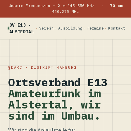
Unsere Frequenzen —
2 m
145.550 MHz
·
70 cm
430.275 MHz
OV E13 ·
Verein
Ausbildung
Termine
Kontakt
ALSTERTAL
DARC · DISTRIKT HAMBURG
Ortsverband E13
Amateurfunk im
Alstertal, wir
sind im Umbau.
Wir sind die Anlaufstelle für