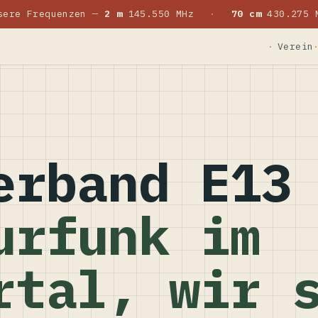
sere Frequenzen —
2 m
145.550 MHz
·
70 cm
430.275 
Verein
erband E13
urfunk im
rtal, wir 