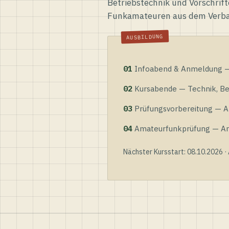
Betriebstechnik und Vorschrift
Funkamateuren aus dem Verb
01
Infoabend & Anmeldung — 
02
Kursabende — Technik, Bet
03
Prüfungsvorbereitung — Al
04
Amateurfunkprüfung — Anme
Nächster Kursstart: 08.10.2026 ·