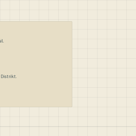
l.
istrikt.