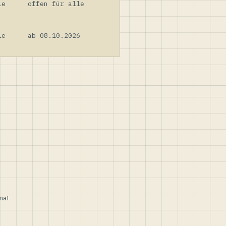
le
offen für alle
le
ab 08.10.2026
nat