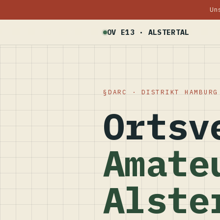
Un
OV E13 · ALSTERTAL
DARC · DISTRIKT HAMBURG
Ortsv
Amate
Alste