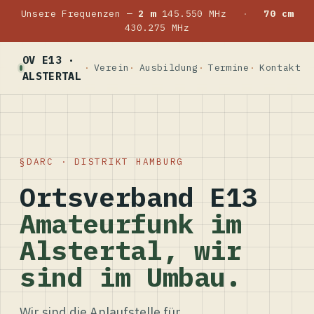
Unsere Frequenzen —
2 m
145.550 MHz
·
70 cm
430.275 MHz
OV E13 ·
Verein
Ausbildung
Termine
Kontakt
ALSTERTAL
DARC · DISTRIKT HAMBURG
Ortsverband E13
Amateurfunk im
Alstertal, wir
sind im Umbau.
Wir sind die Anlaufstelle für