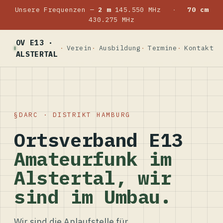
Unsere Frequenzen —
2 m
145.550 MHz
·
70 cm
430.275 MHz
OV E13 ·
Verein
Ausbildung
Termine
Kontakt
ALSTERTAL
DARC · DISTRIKT HAMBURG
Ortsverband E13
Amateurfunk im
Alstertal, wir
sind im Umbau.
Wir sind die Anlaufstelle für