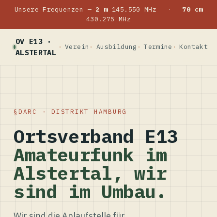
Unsere Frequenzen —
2 m
145.550 MHz
·
70 cm
430.275 MHz
OV E13 ·
Verein
Ausbildung
Termine
Kontakt
ALSTERTAL
DARC · DISTRIKT HAMBURG
Ortsverband E13
Amateurfunk im
Alstertal, wir
sind im Umbau.
Wir sind die Anlaufstelle für