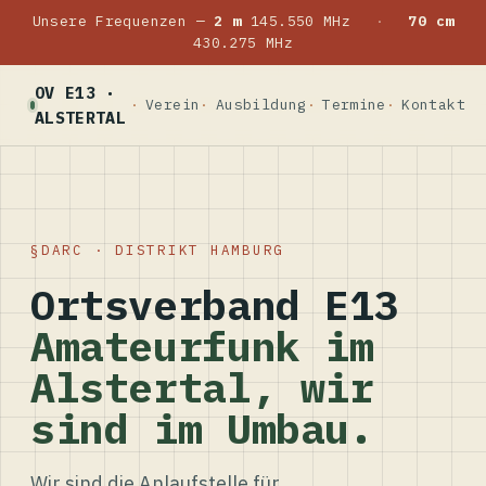
Unsere Frequenzen —
2 m
145.550 MHz
·
70 cm
430.275 MHz
OV E13 ·
Verein
Ausbildung
Termine
Kontakt
ALSTERTAL
DARC · DISTRIKT HAMBURG
Ortsverband E13
Amateurfunk im
Alstertal, wir
sind im Umbau.
Wir sind die Anlaufstelle für