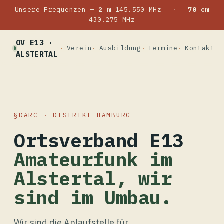
Unsere Frequenzen —
2 m
145.550 MHz
·
70 cm
430.275 MHz
OV E13 ·
Verein
Ausbildung
Termine
Kontakt
ALSTERTAL
DARC · DISTRIKT HAMBURG
Ortsverband E13
Amateurfunk im
Alstertal, wir
sind im Umbau.
Wir sind die Anlaufstelle für