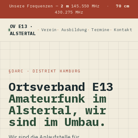
Unsere Frequenzen —
2 m
145.550 MHz
·
70 cm
430.275 MHz
OV E13 ·
Verein
Ausbildung
Termine
Kontakt
ALSTERTAL
DARC · DISTRIKT HAMBURG
Ortsverband E13
Amateurfunk im
Alstertal, wir
sind im Umbau.
Wir sind die Anlaufstelle für