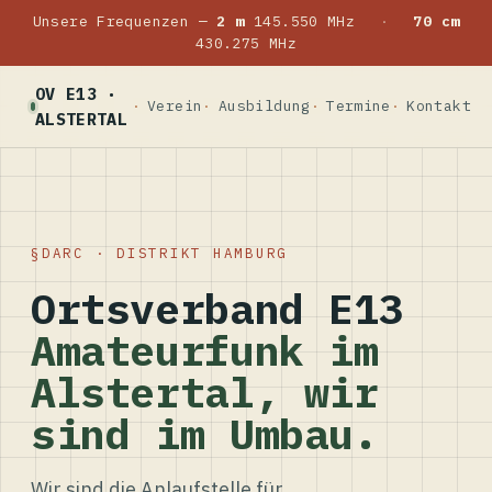
Unsere Frequenzen —
2 m
145.550 MHz
·
70 cm
430.275 MHz
OV E13 ·
Verein
Ausbildung
Termine
Kontakt
ALSTERTAL
DARC · DISTRIKT HAMBURG
Ortsverband E13
Amateurfunk im
Alstertal, wir
sind im Umbau.
Wir sind die Anlaufstelle für