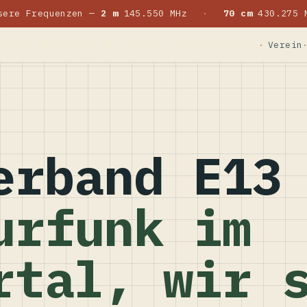
sere Frequenzen —
2 m
145.550 MHz
·
70 cm
430.275 
Verein
erband E13
urfunk im
rtal, wir 