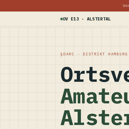
Un
OV E13 · ALSTERTAL
DARC · DISTRIKT HAMBURG
Ortsv
Amate
Alste