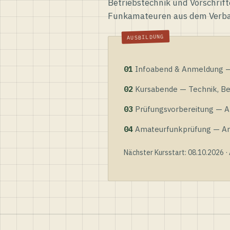
Betriebstechnik und Vorschrift
Funkamateuren aus dem Verb
01
Infoabend & Anmeldung — 
02
Kursabende — Technik, Bet
03
Prüfungsvorbereitung — Al
04
Amateurfunkprüfung — Anme
Nächster Kursstart: 08.10.2026 ·