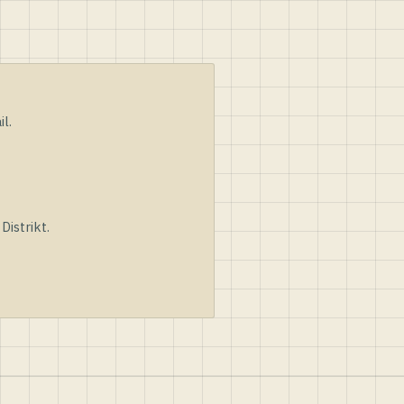
l.
istrikt.