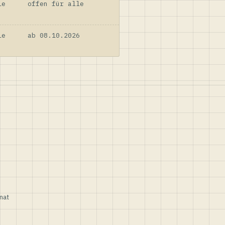
le
offen für alle
le
ab 08.10.2026
nat