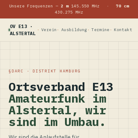
Unsere Frequenzen —
2 m
145.550 MHz
·
70 cm
430.275 MHz
OV E13 ·
Verein
Ausbildung
Termine
Kontakt
ALSTERTAL
DARC · DISTRIKT HAMBURG
Ortsverband E13
Amateurfunk im
Alstertal, wir
sind im Umbau.
Wir sind die Anlaufstelle für