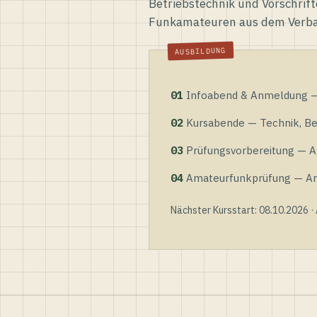
Betriebstechnik und Vorschrift
Funkamateuren aus dem Verb
01
Infoabend & Anmeldung — 
02
Kursabende — Technik, Bet
03
Prüfungsvorbereitung — Al
04
Amateurfunkprüfung — Anme
Nächster Kursstart: 08.10.2026 ·