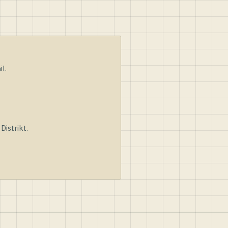
l.
istrikt.