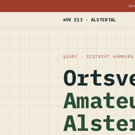
Un
OV E13 · ALSTERTAL
DARC · DISTRIKT HAMBURG
Ortsv
Amate
Alste