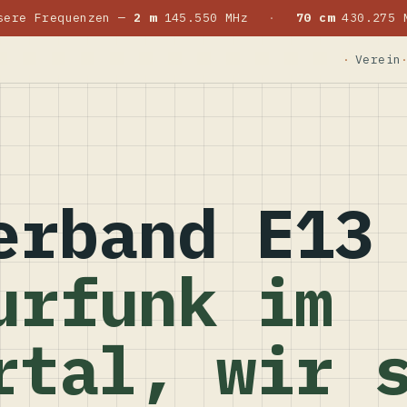
sere Frequenzen —
2 m
145.550 MHz
·
70 cm
430.275 
Verein
erband E13
urfunk im
rtal, wir 