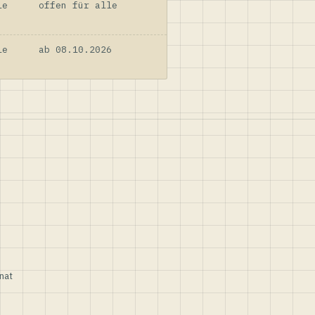
le
offen für alle
le
ab 08.10.2026
nat