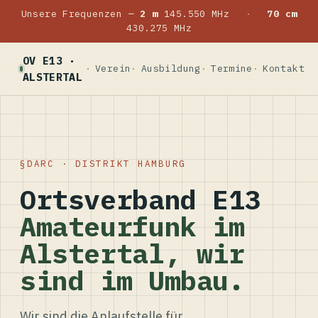
Unsere Frequenzen —
2 m
145.550 MHz
·
70 cm
430.275 MHz
OV E13 ·
Verein
Ausbildung
Termine
Kontakt
ALSTERTAL
DARC · DISTRIKT HAMBURG
Ortsverband E13
Amateurfunk im
Alstertal, wir
sind im Umbau.
Wir sind die Anlaufstelle für