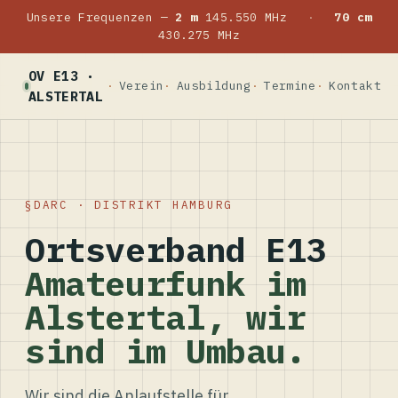
Unsere Frequenzen —
2 m
145.550 MHz
·
70 cm
430.275 MHz
OV E13 ·
Verein
Ausbildung
Termine
Kontakt
ALSTERTAL
DARC · DISTRIKT HAMBURG
Ortsverband E13
Amateurfunk im
Alstertal, wir
sind im Umbau.
Wir sind die Anlaufstelle für