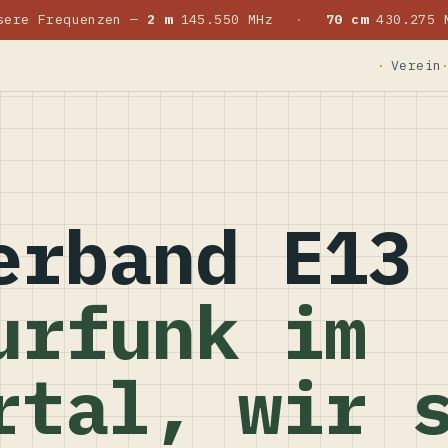
sere Frequenzen —
2 m
145.550 MHz
·
70 cm
430.275 
Verein
erband E13
urfunk im
rtal, wir 