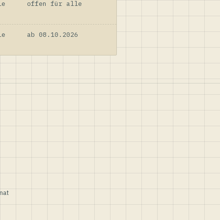
le
offen für alle
le
ab 08.10.2026
nat