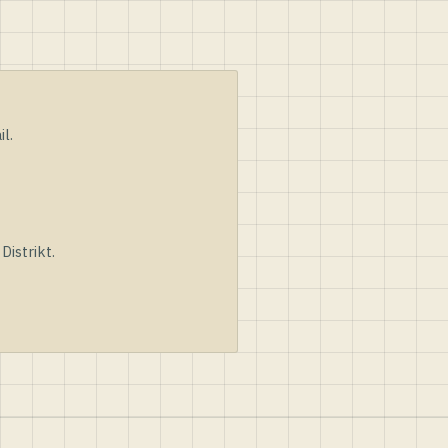
l.
istrikt.