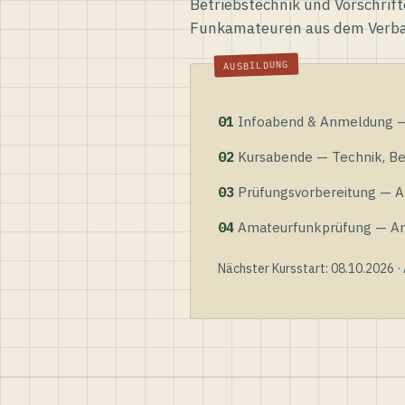
Betriebstechnik und Vorschrift
Funkamateuren aus dem Verb
01
Infoabend & Anmeldung — 
02
Kursabende — Technik, Bet
03
Prüfungsvorbereitung — Al
04
Amateurfunkprüfung — Anme
Nächster Kursstart: 08.10.2026 ·