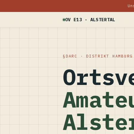
Un
OV E13 · ALSTERTAL
DARC · DISTRIKT HAMBURG
Ortsv
Amate
Alste