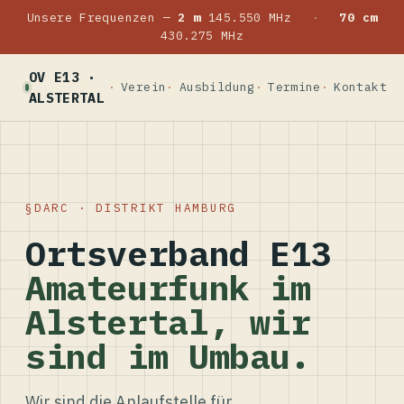
Unsere Frequenzen —
2 m
145.550 MHz
·
70 cm
430.275 MHz
OV E13 ·
Verein
Ausbildung
Termine
Kontakt
ALSTERTAL
DARC · DISTRIKT HAMBURG
Ortsverband E13
Amateurfunk im
Alstertal, wir
sind im Umbau.
Wir sind die Anlaufstelle für