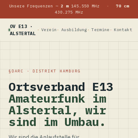
Unsere Frequenzen —
2 m
145.550 MHz
·
70 cm
430.275 MHz
OV E13 ·
Verein
Ausbildung
Termine
Kontakt
ALSTERTAL
DARC · DISTRIKT HAMBURG
Ortsverband E13
Amateurfunk im
Alstertal, wir
sind im Umbau.
Wir sind die Anlaufstelle für