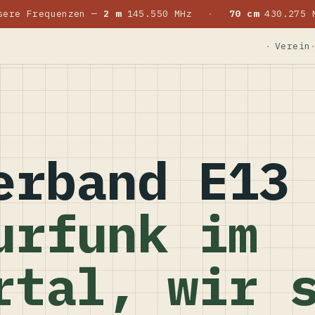
sere Frequenzen —
2 m
145.550 MHz
·
70 cm
430.275 
Verein
erband E13
urfunk im
rtal, wir 