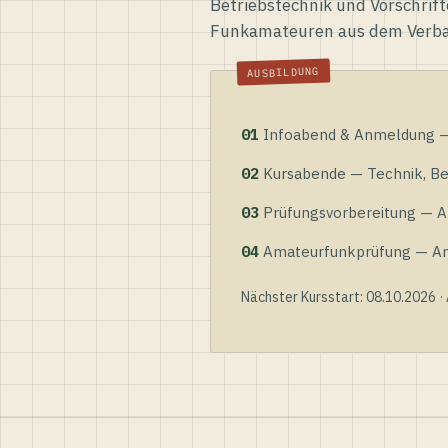
Betriebstechnik und Vorschrift
Funkamateuren aus dem Verb
01
Infoabend & Anmeldung — 
02
Kursabende — Technik, Bet
03
Prüfungsvorbereitung — Al
04
Amateurfunkprüfung — Anme
Nächster Kursstart: 08.10.2026 ·