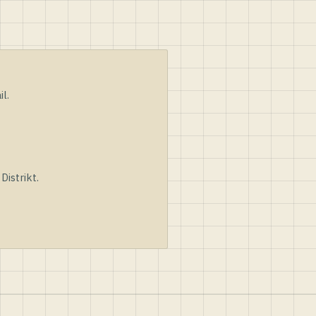
l.
istrikt.