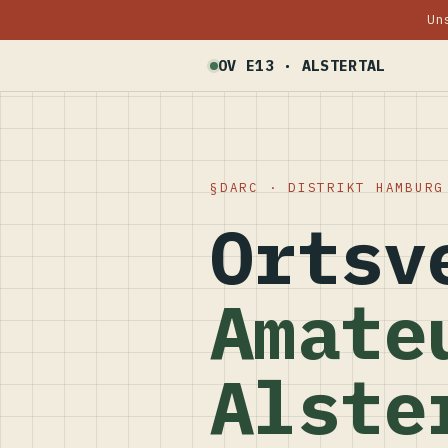
Un
OV E13 · ALSTERTAL
DARC · DISTRIKT HAMBURG
Ortsv
Amate
Alste