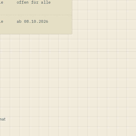
le
offen für alle
le
ab 08.10.2026
nat