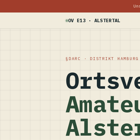
Un
OV E13 · ALSTERTAL
DARC · DISTRIKT HAMBURG
Ortsv
Amate
Alste