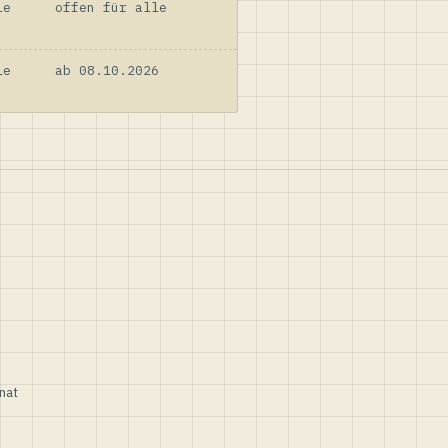
le
offen für alle
le
ab 08.10.2026
nat