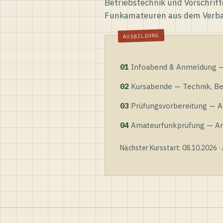
Betriebstechnik und Vorschrift
Funkamateuren aus dem Verb
01
Infoabend & Anmeldung — 
02
Kursabende — Technik, Bet
03
Prüfungsvorbereitung — Al
04
Amateurfunkprüfung — Anme
Nächster Kursstart: 08.10.2026 ·