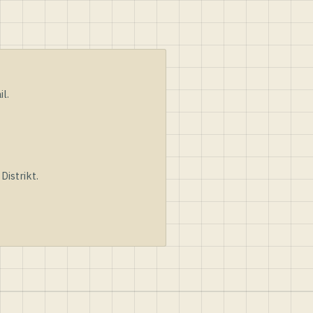
l.
istrikt.