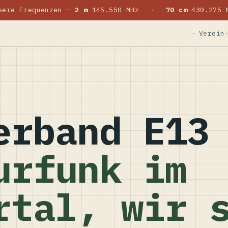
sere Frequenzen —
2 m
145.550 MHz
·
70 cm
430.275 
Verein
erband E13
urfunk im
rtal, wir 