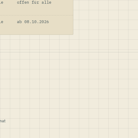
le
offen für alle
le
ab 08.10.2026
nat