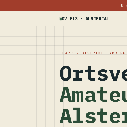
Un
OV E13 · ALSTERTAL
DARC · DISTRIKT HAMBURG
Ortsv
Amate
Alste