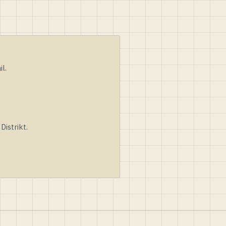
l.
istrikt.