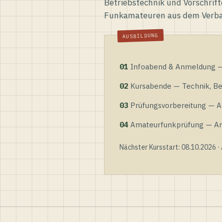
Betriebstechnik und Vorschrift
Funkamateuren aus dem Verb
01
Infoabend & Anmeldung — 
02
Kursabende — Technik, Bet
03
Prüfungsvorbereitung — Al
04
Amateurfunkprüfung — Anme
Nächster Kursstart: 08.10.2026 ·