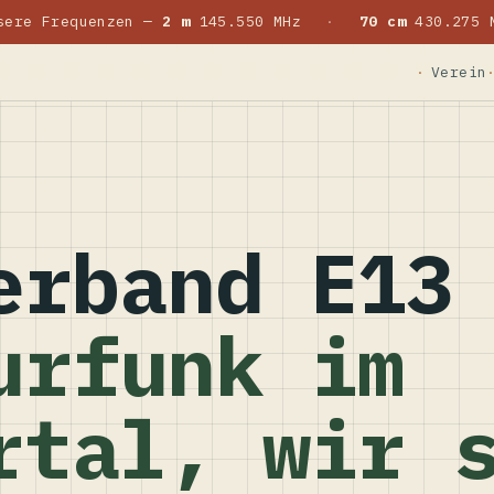
sere Frequenzen —
2 m
145.550 MHz
·
70 cm
430.275 
Verein
erband E13
urfunk im
rtal, wir 