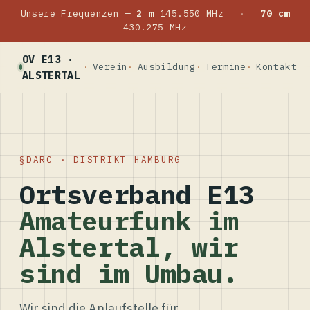
Unsere Frequenzen —
2 m
145.550 MHz
·
70 cm
430.275 MHz
OV E13 ·
Verein
Ausbildung
Termine
Kontakt
ALSTERTAL
DARC · DISTRIKT HAMBURG
Ortsverband E13
Amateurfunk im
Alstertal, wir
sind im Umbau.
Wir sind die Anlaufstelle für